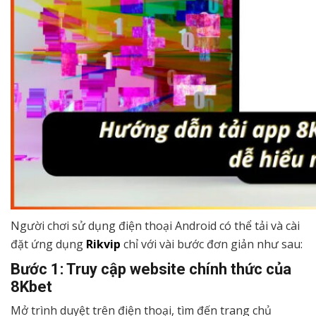
Người chơi sử dụng điện thoại Android có thể tải và cài
đặt ứng dụng
Rikvip
chỉ với vài bước đơn giản như sau:
Bước 1: Truy cập website chính thức của
8Kbet
Mở trình duyệt trên điện thoại, tìm đến trang chủ