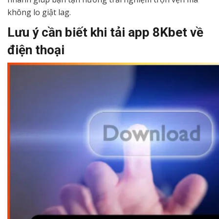
không lo giật lag.
Lưu ý cần biết khi tải app 8Kbet về
điện thoại