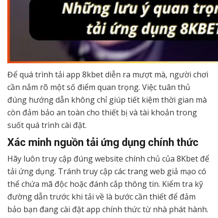
Để quá trình tải app 8kbet diễn ra mượt mà, người chơi
cần nắm rõ một số điểm quan trọng. Việc tuân thủ
đúng hướng dẫn không chỉ giúp tiết kiệm thời gian mà
còn đảm bảo an toàn cho thiết bị và tài khoản trong
suốt quá trình cài đặt.
Xác minh nguồn tải ứng dụng chính thức
Hãy luôn truy cập đúng website chính chủ của 8Kbet để
tải ứng dụng. Tránh truy cập các trang web giả mạo có
thể chứa mã độc hoặc đánh cắp thông tin. Kiểm tra kỹ
đường dẫn trước khi tải về là bước cần thiết để đảm
bảo bạn đang cài đặt app chính thức từ nhà phát hành.