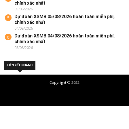
chính xác nhất
05/08/2026
Dự đoán XSMB 05/08/2026 hoàn toàn miễn phí,
5
chính xác nhất
04/08/2026
Dự đoán XSMB 04/08/2026 hoàn toàn miễn phí,
6
chính xác nhất
03/08/2026
LIÊN KẾT NHANH
Copyright © 2022
Soi cầu 7777 dự đoán cầu lô số đẹp nhất miền Bắc
Link
F168
chính thức bao chặn mới nhất.
SHBET
tạo dựng uy tín nhờ hệ thống nạp rút tiền an toàn,