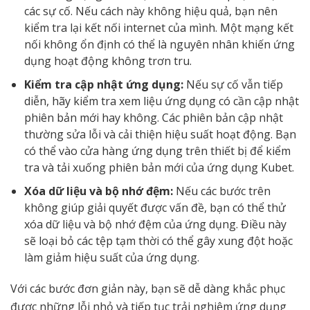
các sự cố. Nếu cách này không hiệu quả, bạn nên
kiểm tra lại kết nối internet của mình. Một mạng kết
nối không ổn định có thể là nguyên nhân khiến ứng
dụng hoạt động không trơn tru.
Kiểm tra cập nhật ứng dụng:
Nếu sự cố vẫn tiếp
diễn, hãy kiểm tra xem liệu ứng dụng có cần cập nhật
phiên bản mới hay không. Các phiên bản cập nhật
thường sửa lỗi và cải thiện hiệu suất hoạt động. Bạn
có thể vào cửa hàng ứng dụng trên thiết bị để kiểm
tra và tải xuống phiên bản mới của ứng dụng Kubet.
Xóa dữ liệu và bộ nhớ đệm:
Nếu các bước trên
không giúp giải quyết được vấn đề, bạn có thể thử
xóa dữ liệu và bộ nhớ đệm của ứng dụng. Điều này
sẽ loại bỏ các tệp tạm thời có thể gây xung đột hoặc
làm giảm hiệu suất của ứng dụng.
Với các bước đơn giản này, bạn sẽ dễ dàng khắc phục
được những lỗi nhỏ và tiếp tục trải nghiệm ứng dụng