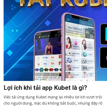
Lợi ích khi tải app Kubet là gì?
Việc tải ứng dụng Kubet mang lại nhiều lợi ích vượt trội
cho người dùng, mặc dù không bắt buộc, nhưng đây rõ