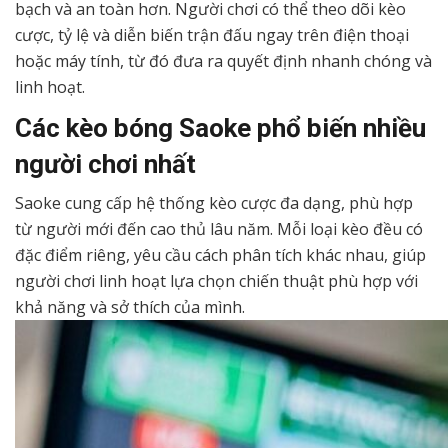
bạch và an toàn hơn. Người chơi có thể theo dõi kèo
cược, tỷ lệ và diễn biến trận đấu ngay trên điện thoại
hoặc máy tính, từ đó đưa ra quyết định nhanh chóng và
linh hoạt.
Các kèo bóng Saoke phổ biến nhiều
người chơi nhất
Saoke cung cấp hệ thống kèo cược đa dạng, phù hợp
từ người mới đến cao thủ lâu năm. Mỗi loại kèo đều có
đặc điểm riêng, yêu cầu cách phân tích khác nhau, giúp
người chơi linh hoạt lựa chọn chiến thuật phù hợp với
khả năng và sở thích của mình.