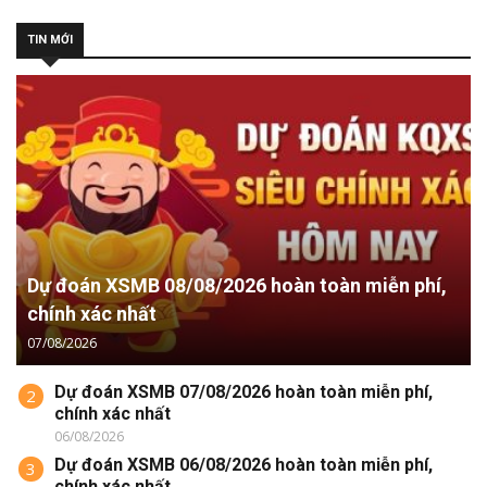
TIN MỚI
Dự đoán XSMB 08/08/2026 hoàn toàn miễn phí,
chính xác nhất
07/08/2026
Dự đoán XSMB 07/08/2026 hoàn toàn miễn phí,
2
chính xác nhất
06/08/2026
Dự đoán XSMB 06/08/2026 hoàn toàn miễn phí,
3
chính xác nhất