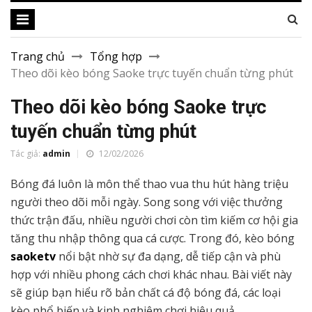
Trang chủ
Tổng hợp
Theo dõi kèo bóng Saoke trực tuyến chuẩn từng phút
Theo dõi kèo bóng Saoke trực
tuyến chuẩn từng phút
Tác giả:
admin
12/02/2026
Bóng đá luôn là môn thể thao vua thu hút hàng triệu
người theo dõi mỗi ngày. Song song với việc thưởng
thức trận đấu, nhiều người chơi còn tìm kiếm cơ hội gia
tăng thu nhập thông qua cá cược. Trong đó, kèo bóng
saoketv
nổi bật nhờ sự đa dạng, dễ tiếp cận và phù
hợp với nhiều phong cách chơi khác nhau. Bài viết này
sẽ giúp bạn hiểu rõ bản chất cá độ bóng đá, các loại
kèo phổ biến và kinh nghiệm chơi hiệu quả.