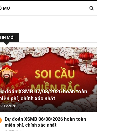
Ổ MƠ
TIN MỚI
Dự đoán XSMB 07/08/2026 hoàn toàn
iễn phí, chính xác nhất
6/08/2026
Dự đoán XSMB 06/08/2026 hoàn toàn
miễn phí, chính xác nhất