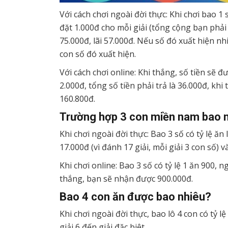
Với cách chơi ngoài đời thực: Khi chơi bao 1 
đặt 1.000đ cho mỗi giải (tổng cộng bạn phải
75.000đ, lãi 57.000đ. Nếu số đó xuất hiện nh
con số đó xuất hiện.
Với cách chơi online: Khi thắng, số tiền sẽ đư
2.000đ, tổng số tiền phải trả là 36.000đ, khi
160.800đ.
Trường hợp 3 con miền nam bao n
Khi chơi ngoài đời thực: Bao 3 số có tỷ lệ ăn
17.000đ (vì đánh 17 giải, mỗi giải 3 con số)
Khi chơi online: Bao 3 số có tỷ lệ 1 ăn 900,
thắng, bạn sẽ nhận được 900.000đ.
Bao 4 con ăn được bao nhiêu?
Khi chơi ngoài đời thực, bao lô 4 con có tỷ lệ
giải 6 đến giải đặc biệt.