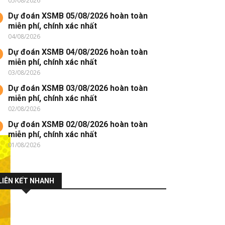
05/08/2026
Dự đoán XSMB 05/08/2026 hoàn toàn
miễn phí, chính xác nhất
04/08/2026
Dự đoán XSMB 04/08/2026 hoàn toàn
miễn phí, chính xác nhất
03/08/2026
Dự đoán XSMB 03/08/2026 hoàn toàn
miễn phí, chính xác nhất
02/08/2026
Dự đoán XSMB 02/08/2026 hoàn toàn
miễn phí, chính xác nhất
01/08/2026
LIÊN KẾT NHANH