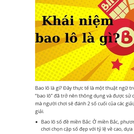
Bao lô là gì? Đây thực tế là một thuật ngữ t
“bao lô” đã trở nên thông dụng và được sử d
mà người chơi sẽ đánh 2 số cuối của các giải
giải.
Bao lô số đề miền Bắc: Ở miền Bắc, phươ
chơi chọn cặp số đẹp với tỷ lệ về cao, dự