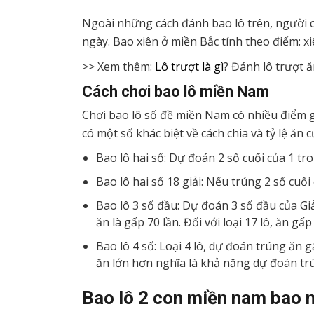
Ngoài những cách đánh bao lô trên, người ch
ngày. Bao xiên ở miền Bắc tính theo điểm: xiên
>> Xem thêm:
Lô trượt là gì
? Đánh lô trượt 
Cách chơi bao lô miền Nam
Chơi bao lô số đề miền Nam có nhiều điểm g
có một số khác biệt về cách chia và tỷ lệ ăn c
Bao lô hai số: Dự đoán 2 số cuối của 1 tro
Bao lô hai số 18 giải: Nếu trúng 2 số cuối
Bao lô 3 số đầu: Dự đoán 3 số đầu của Giải 
ăn là gấp 70 lần. Đối với loại 17 lô, ăn gấp
Bao lô 4 số: Loại 4 lô, dự đoán trúng ăn gấ
ăn lớn hơn nghĩa là khả năng dự đoán trún
Bao lô 2 con miền nam bao n