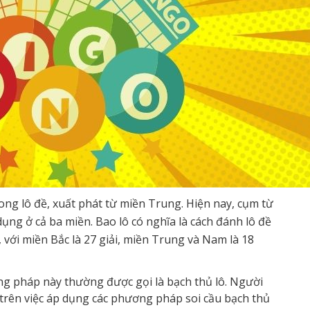
rong lô đề, xuất phát từ miền Trung. Hiện nay, cụm từ
ụng ở cả ba miền. Bao lô có nghĩa là cách đánh lô đề
, với miền Bắc là 27 giải, miền Trung và Nam là 18
ng pháp này thường được gọi là bạch thủ lô. Người
a trên việc áp dụng các phương pháp soi cầu bạch thủ