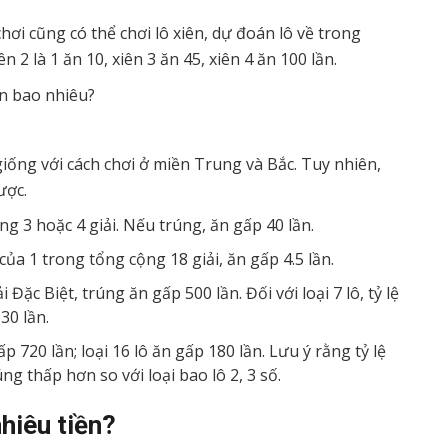
ơi cũng có thể chơi lô xiên, dự đoán lô về trong
 2 là 1 ăn 10, xiên 3 ăn 45, xiên 4 ăn 100 lần.
ăn bao nhiêu?
iống với cách chơi ở miền Trung và Bắc. Tuy nhiên,
ược.
ng 3 hoặc 4 giải. Nếu trúng, ăn gấp 40 lần.
 của 1 trong tổng cộng 18 giải, ăn gấp 4.5 lần.
Đặc Biệt, trúng ăn gấp 500 lần. Đối với loại 7 lô, tỷ lệ
 30 lần.
p 720 lần; loại 16 lô ăn gấp 180 lần. Lưu ý rằng tỷ lệ
g thấp hơn so với loại bao lô 2, 3 số.
hiêu tiền?