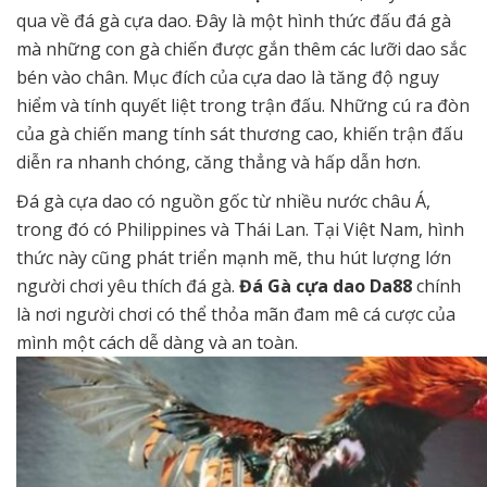
qua về đá gà cựa dao. Đây là một hình thức đấu đá gà
mà những con gà chiến được gắn thêm các lưỡi dao sắc
bén vào chân. Mục đích của cựa dao là tăng độ nguy
hiểm và tính quyết liệt trong trận đấu. Những cú ra đòn
của gà chiến mang tính sát thương cao, khiến trận đấu
diễn ra nhanh chóng, căng thẳng và hấp dẫn hơn.
Đá gà cựa dao có nguồn gốc từ nhiều nước châu Á,
trong đó có Philippines và Thái Lan. Tại Việt Nam, hình
thức này cũng phát triển mạnh mẽ, thu hút lượng lớn
người chơi yêu thích đá gà.
Đá Gà cựa dao Da88
chính
là nơi người chơi có thể thỏa mãn đam mê cá cược của
mình một cách dễ dàng và an toàn.