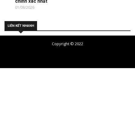
chính xác nhất
01/08/2026
LIÊN KẾT NHANH
Copyright © 2022
Soi cầu 7777 dự đoán cầu lô số đẹp nhất miền Bắc
Link
F168
chính thức bao chặn mới nhất.
SHBET
tạo dựng uy tín nhờ hệ thống nạp rút tiền an toàn,
hỗ trợ nhiều phương thức giao dịch, xử lý nhanh chóng
https://new88.land/
Nhà tài trợ:
F168
-
SHBET
-
NEW88
-
F168.com
Sun win
,
Cổng game
sunwin
tài xỉu online trải nghiệm mượt mà