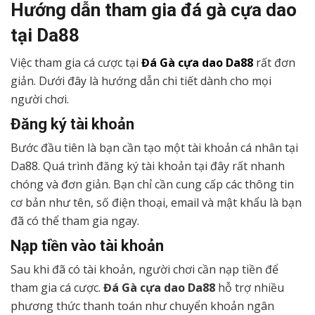
Hướng dẫn tham gia đá gà cựa dao
tại Da88
Việc tham gia cá cược tại
Đá Gà cựa dao Da88
rất đơn
giản. Dưới đây là hướng dẫn chi tiết dành cho mọi
người chơi.
Đăng ký tài khoản
Bước đầu tiên là bạn cần tạo một tài khoản cá nhân tại
Da88. Quá trình đăng ký tài khoản tại đây rất nhanh
chóng và đơn giản. Bạn chỉ cần cung cấp các thông tin
cơ bản như tên, số điện thoại, email và mật khẩu là bạn
đã có thể tham gia ngay.
Nạp tiền vào tài khoản
Sau khi đã có tài khoản, người chơi cần nạp tiền để
tham gia cá cược.
Đá Gà cựa dao Da88
hỗ trợ nhiều
phương thức thanh toán như chuyển khoản ngân