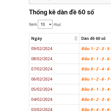
Thống kê dàn đề 60 số
Xem
mục
Ngày
Dàn đề 60 số
09/02/2024
Đầu 1 - 2 - 3 - 5 -
08/02/2024
Đầu 0 - 1 - 3 - 6 -
07/02/2024
Đầu 0 - 2 - 4 - 6 -
06/02/2024
Đầu 1 - 2 - 6 - 7 -
05/02/2024
Đầu 0 - 1 - 3 - 4 -
04/02/2024
Đầu 0 - 2 - 3 - 6 -
03/02/2024
Đầu 0 - 4 - 5 - 6 -