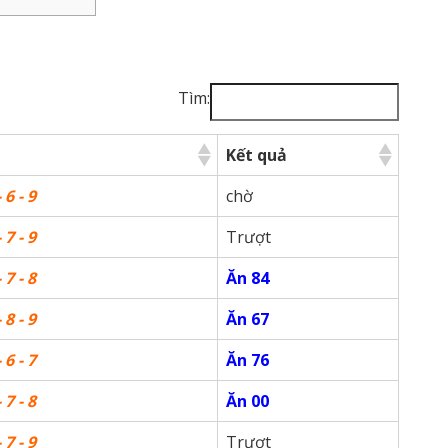
Tìm:
Kết quả
 6 - 9
chờ
 7 - 9
Trượt
 7 - 8
Ăn 84
 8 - 9
Ăn 67
 6 - 7
Ăn 76
 7 - 8
Ăn 00
 7 - 9
Trượt