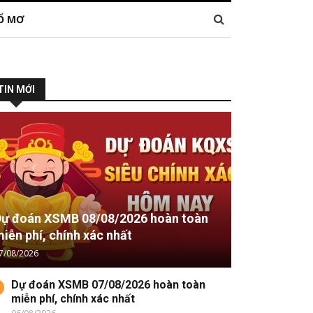
Ổ MƠ
TIN MỚI
Dự đoán XSMB 08/08/2026 hoàn toàn
iễn phí, chính xác nhất
7/08/2026
Dự đoán XSMB 07/08/2026 hoàn toàn
miễn phí, chính xác nhất