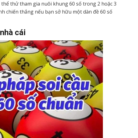
thể thử tham gia nuôi khung 60 số trong 2 hoặc 3
iành chiến thắng nếu bạn sở hữu một dàn đề 60 số
 nhà cái