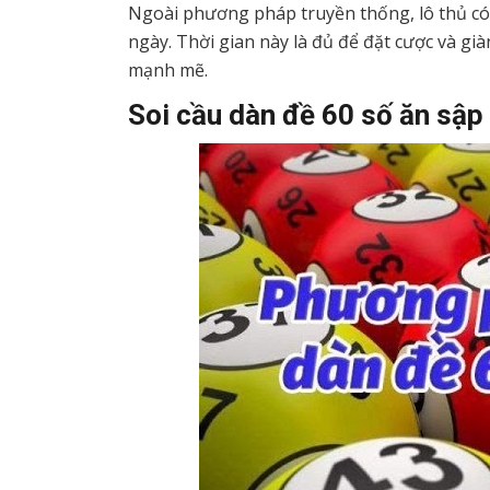
Ngoài phương pháp truyền thống, lô thủ có 
ngày. Thời gian này là đủ để đặt cược và g
mạnh mẽ.
Soi cầu dàn đề 60 số ăn sập