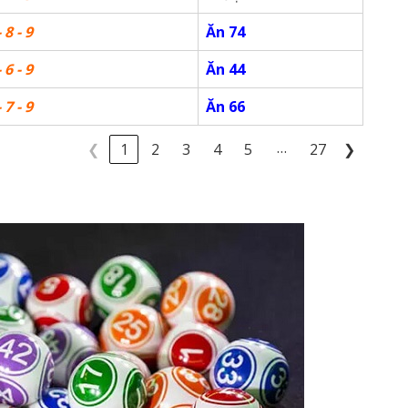
 8 - 9
Ăn 74
 6 - 9
Ăn 44
 7 - 9
Ăn 66
…
❮
1
2
3
4
5
27
❯