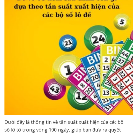
Dưới đây là thông tin về tần suất xuất hiện của các bộ
số lô tô trong vòng 100 ngày, giúp bạn đưa ra quyết