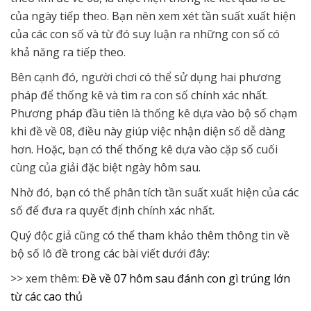
của ngày tiếp theo. Bạn nên xem xét tần suất xuất hiện
của các con số và từ đó suy luận ra những con số có
khả năng ra tiếp theo.
Bên cạnh đó, người chơi có thể sử dụng hai phương
pháp để thống kê và tìm ra con số chính xác nhất.
Phương pháp đầu tiên là thống kê dựa vào bộ số chạm
khi đề về 08, điều này giúp việc nhận diện số dễ dàng
hơn. Hoặc, bạn có thể thống kê dựa vào cặp số cuối
cùng của giải đặc biệt ngày hôm sau.
Nhờ đó, bạn có thể phân tích tần suất xuất hiện của các
số để đưa ra quyết định chính xác nhất.
Quý độc giả cũng có thể tham khảo thêm thông tin về
bộ số lô đề trong các bài viết dưới đây:
>> xem thêm:
Đề về 07 hôm sau đánh con gì trúng lớn
từ các cao thủ