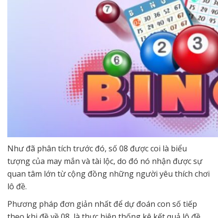
Như đã phân tích trước đó, số 08 được coi là biểu
tượng của may mắn và tài lộc, do đó nó nhận được sự
quan tâm lớn từ cộng đồng những người yêu thích chơi
lô đề.
Phương pháp đơn giản nhất để dự đoán con số tiếp
theo khi đề về 08, là thực hiện thống kê kết quả lô đề