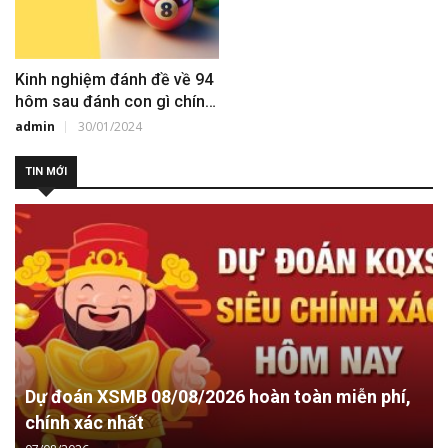
Kinh nghiệm đánh đề về 94
hôm sau đánh con gì chính
xác
admin
30/01/2024
TIN MỚI
Dự đoán XSMB 08/08/2026 hoàn toàn miễn phí,
chính xác nhất