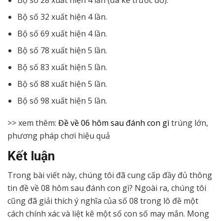
Bộ số 28 xuất hiện 4 lần (đã kể trước đó).
Bộ số 32 xuất hiện 4 lần.
Bộ số 69 xuất hiện 4 lần.
Bộ số 78 xuất hiện 5 lần.
Bộ số 83 xuất hiện 5 lần.
Bộ số 88 xuất hiện 5 lần.
Bộ số 98 xuất hiện 5 lần.
>> xem thêm:
Đề về 06 hôm sau đánh con gì
trúng lớn,
phương pháp chơi hiệu quả
Kết luận
Trong bài viết này, chúng tôi đã cung cấp đầy đủ thông
tin đề về 08 hôm sau đánh con gì? Ngoài ra, chúng tôi
cũng đã giải thích ý nghĩa của số 08 trong lô đề một
cách chính xác và liệt kê một số con số may mắn. Mong