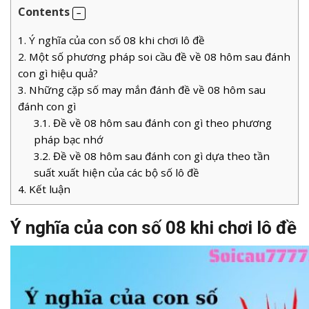
Contents
1.
Ý nghĩa của con số 08 khi chơi lô đề
2.
Một số phương pháp soi cầu đề về 08 hôm sau đánh
con gì hiệu quả?
3.
Những cặp số may mắn đánh đề về 08 hôm sau
đánh con gì
3.1.
Đề về 08 hôm sau đánh con gì theo phương
pháp bạc nhớ
3.2.
Đề về 08 hôm sau đánh con gì dựa theo tần
suất xuất hiện của các bộ số lô đề
4.
Kết luận
Ý nghĩa của con số 08 khi chơi lô đề