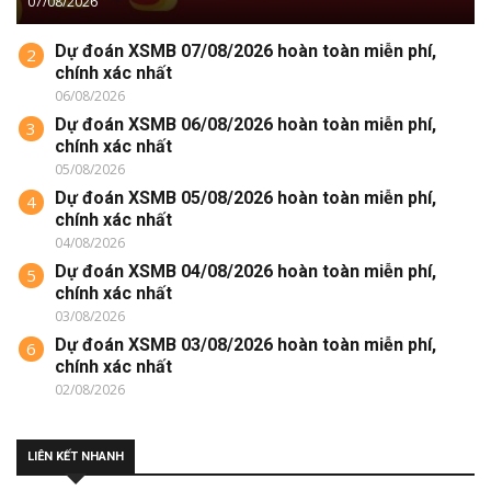
07/08/2026
Dự đoán XSMB 07/08/2026 hoàn toàn miễn phí,
2
chính xác nhất
06/08/2026
Dự đoán XSMB 06/08/2026 hoàn toàn miễn phí,
3
chính xác nhất
05/08/2026
Dự đoán XSMB 05/08/2026 hoàn toàn miễn phí,
4
chính xác nhất
04/08/2026
Dự đoán XSMB 04/08/2026 hoàn toàn miễn phí,
5
chính xác nhất
03/08/2026
Dự đoán XSMB 03/08/2026 hoàn toàn miễn phí,
6
chính xác nhất
02/08/2026
LIÊN KẾT NHANH