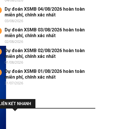
04/08/2026
Dự đoán XSMB 04/08/2026 hoàn toàn
miễn phí, chính xác nhất
03/08/2026
Dự đoán XSMB 03/08/2026 hoàn toàn
miễn phí, chính xác nhất
02/08/2026
Dự đoán XSMB 02/08/2026 hoàn toàn
miễn phí, chính xác nhất
01/08/2026
Dự đoán XSMB 01/08/2026 hoàn toàn
miễn phí, chính xác nhất
31/07/2026
LIÊN KẾT NHANH