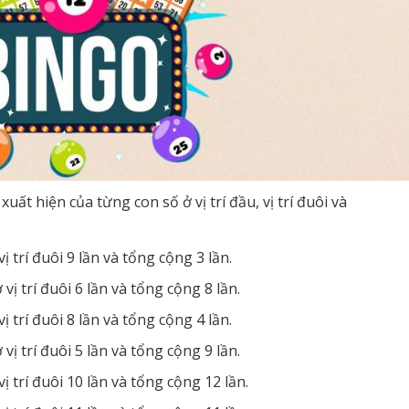
uất hiện của từng con số ở vị trí đầu, vị trí đuôi và
vị trí đuôi 9 lần và tổng cộng 3 lần.
 vị trí đuôi 6 lần và tổng cộng 8 lần.
vị trí đuôi 8 lần và tổng cộng 4 lần.
 vị trí đuôi 5 lần và tổng cộng 9 lần.
vị trí đuôi 10 lần và tổng cộng 12 lần.