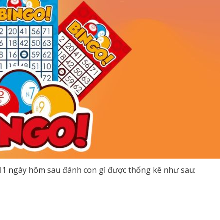
ề 11 ngày hôm sau đánh con gì được thống kê như sau: