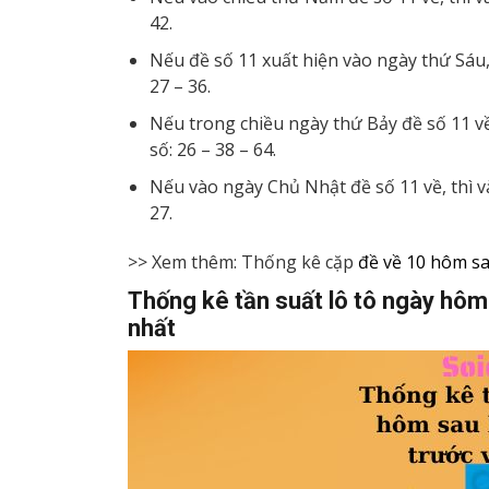
42.
Nếu đề số 11 xuất hiện vào ngày thứ Sáu, 
27 – 36.
Nếu trong chiều ngày thứ Bảy đề số 11 về
số: 26 – 38 – 64.
Nếu vào ngày Chủ Nhật đề số 11 về, thì v
27.
>> Xem thêm: Thống kê cặp
đề về 10 hôm sa
Thống kê tần suất lô tô ngày hôm
nhất