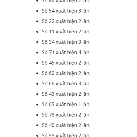
Số 86 xuất hiện 2 lần.
Số 54 xuất hiện 3 lần.
Số 22 xuất hiện 2 lần.
Số 11 xuất hiện 2 lần.
Số 34 xuất hiện 3 lần.
Số 71 xuất hiện 4 lần.
Số 45 xuất hiện 2 lần.
Số 60 xuất hiện 2 lần.
Số 06 xuất hiện 3 lần.
Số 43 xuất hiện 2 lần.
Số 65 xuất hiện 1 lần.
Số 78 xuất hiện 2 lần.
Số 40 xuất hiện 2 lần.
Số 55 xuất hiện 2 lần.