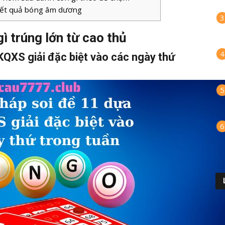
kết quả bóng âm dương
3
ì trúng lớn từ cao thủ
4
QXS giải đặc biệt vào các ngày thứ
5
6