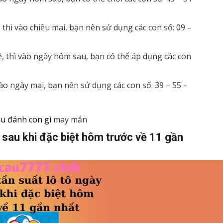
thì vào chiều mai, bạn nên sử dụng các con số: 09 –
, thì vào ngày hôm sau, bạn có thể áp dụng các con
ào ngày mai, bạn nên sử dụng các con số: 39 – 55 –
u đánh con gì
may mắn
 sau khi đặc biệt hôm trước về 11 gần