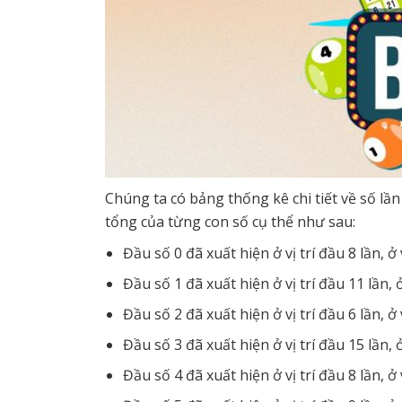
Chúng ta có bảng thống kê chi tiết về số lần x
tổng của từng con số cụ thể như sau:
Đầu số 0 đã xuất hiện ở vị trí đầu 8 lần, ở 
Đầu số 1 đã xuất hiện ở vị trí đầu 11 lần, ở
Đầu số 2 đã xuất hiện ở vị trí đầu 6 lần, ở 
Đầu số 3 đã xuất hiện ở vị trí đầu 15 lần, ở
Đầu số 4 đã xuất hiện ở vị trí đầu 8 lần, ở 