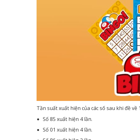
Tần suất xuất hiện của các số sau khi đề v
Số 85 xuất hiện 4 lần.
Số 01 xuất hiện 4 lần.