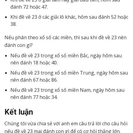
đánh 72 hoặc 47.
Khi đề về 23 ở các giải lô khác, hôm sau đánh 52 hoặc
38.
Nếu phân theo xổ số các miền, thì sau khi đề về 23 nên
đánh con gì?
Nếu đề về 23 trong xổ số miền Bắc, ngày hôm sau
nên đánh 18 hoặc 40.
Nếu đề về 23 trong xổ số miền Trung, ngày hôm sau
nên đánh 67 hoặc 86.
Nếu đề về 23 trong xổ số miền Nam, ngày hôm sau
nên đánh 77 hoặc 34.
Kết luận
Chúng tôi vừa chia sẻ với anh em câu trả lời cho câu hỏi
nếu đề về 23 mai đánh con gì để có cơ hội thắng lớn.