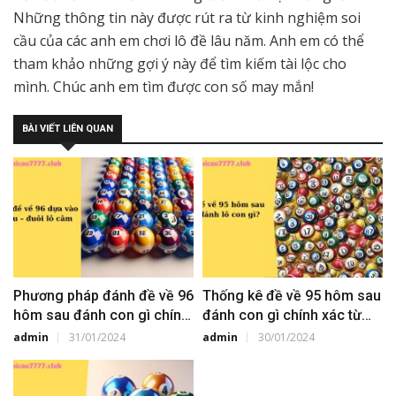
Những thông tin này được rút ra từ kinh nghiệm soi
cầu của các anh em chơi lô đề lâu năm. Anh em có thể
tham khảo những gợi ý này để tìm kiếm tài lộc cho
mình. Chúc anh em tìm được con số may mắn!
BÀI VIẾT LIÊN QUAN
Phương pháp đánh đề về 96
Thống kê đề về 95 hôm sau
hôm sau đánh con gì chính
đánh con gì chính xác từ
xác
cao thủ lô đề
admin
31/01/2024
admin
30/01/2024