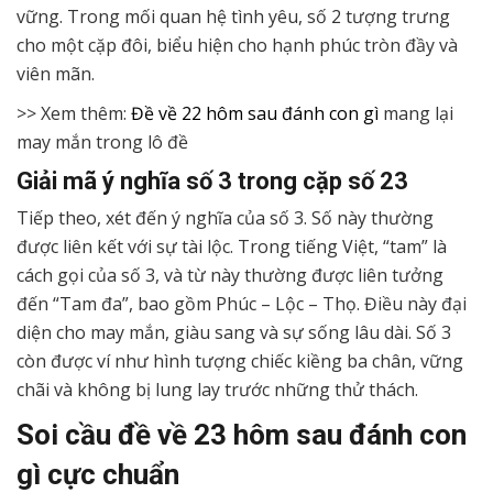
vững. Trong mối quan hệ tình yêu, số 2 tượng trưng
cho một cặp đôi, biểu hiện cho hạnh phúc tròn đầy và
viên mãn.
>> Xem thêm:
Đề về 22 hôm sau đánh con gì
mang lại
may mắn trong lô đề
Giải mã ý nghĩa số 3 trong cặp số 23
Tiếp theo, xét đến ý nghĩa của số 3. Số này thường
được liên kết với sự tài lộc. Trong tiếng Việt, “tam” là
cách gọi của số 3, và từ này thường được liên tưởng
đến “Tam đa”, bao gồm Phúc – Lộc – Thọ. Điều này đại
diện cho may mắn, giàu sang và sự sống lâu dài. Số 3
còn được ví như hình tượng chiếc kiềng ba chân, vững
chãi và không bị lung lay trước những thử thách.
Soi cầu đề về 23 hôm sau đánh con
gì cực chuẩn