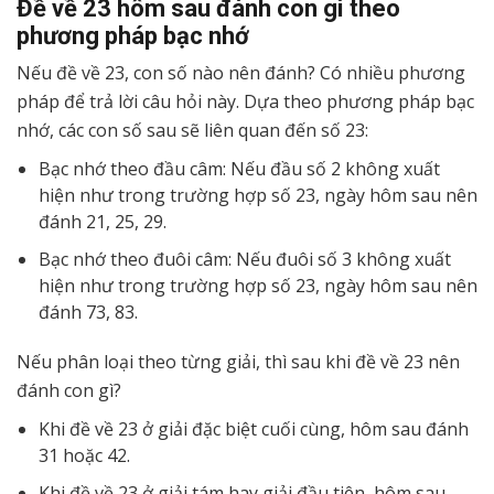
Đề về 23 hôm sau đánh con gì theo
phương pháp bạc nhớ
Nếu đề về 23, con số nào nên đánh? Có nhiều phương
pháp để trả lời câu hỏi này. Dựa theo phương pháp bạc
nhớ, các con số sau sẽ liên quan đến số 23:
Bạc nhớ theo đầu câm: Nếu đầu số 2 không xuất
hiện như trong trường hợp số 23, ngày hôm sau nên
đánh 21, 25, 29.
Bạc nhớ theo đuôi câm: Nếu đuôi số 3 không xuất
hiện như trong trường hợp số 23, ngày hôm sau nên
đánh 73, 83.
Nếu phân loại theo từng giải, thì sau khi đề về 23 nên
đánh con gì?
Khi đề về 23 ở giải đặc biệt cuối cùng, hôm sau đánh
31 hoặc 42.
Khi đề về 23 ở giải tám hay giải đầu tiên, hôm sau