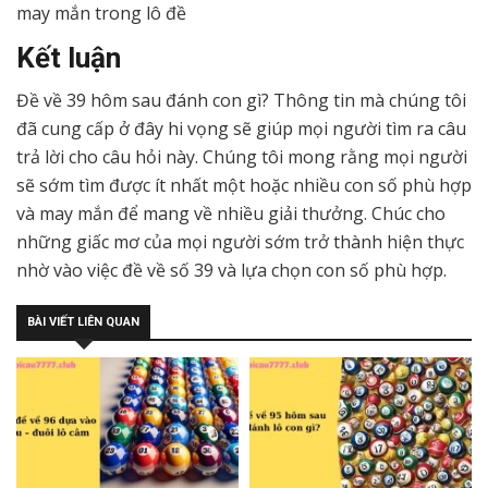
may mắn trong lô đề
Kết luận
Đề về 39 hôm sau đánh con gì? Thông tin mà chúng tôi
đã cung cấp ở đây hi vọng sẽ giúp mọi người tìm ra câu
trả lời cho câu hỏi này. Chúng tôi mong rằng mọi người
sẽ sớm tìm được ít nhất một hoặc nhiều con số phù hợp
và may mắn để mang về nhiều giải thưởng. Chúc cho
những giấc mơ của mọi người sớm trở thành hiện thực
nhờ vào việc đề về số 39 và lựa chọn con số phù hợp.
BÀI VIẾT LIÊN QUAN