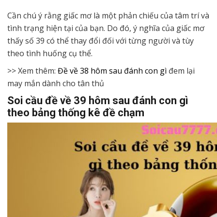
Cần chú ý rằng giấc mơ là một phản chiếu của tâm trí và
tình trạng hiện tại của bạn. Do đó, ý nghĩa của giấc mơ
thấy số 39 có thể thay đổi đối với từng người và tùy
theo tình huống cụ thể.
>> Xem thêm:
Đề về 38 hôm sau đánh con gì
đem lại
may mắn dành cho tân thủ
Soi cầu đề về 39 hôm sau đánh con gì
theo bảng thống kê đề chạm