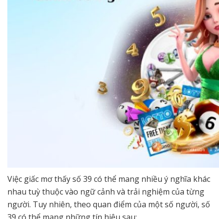
Việc giấc mơ thấy số 39 có thể mang nhiều ý nghĩa khác
nhau tuỳ thuộc vào ngữ cảnh và trải nghiệm của từng
người. Tuy nhiên, theo quan điểm của một số người, số
39 có thể mang những tín hiệu sau: