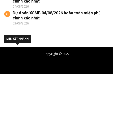
chính xác nhất
04/08/2026
Dự đoán XSMB 04/08/2026 hoàn toàn miễn phí,
6
chính xác nhất
03/08/2026
LIÊN KẾT NHANH
Copyright © 2022
Soi cầu 7777 dự đoán cầu lô số đẹp nhất miền Bắc
Link
F168
chính thức bao chặn mới nhất.
SHBET
tạo dựng uy tín nhờ hệ thống nạp rút tiền an toàn,
hỗ trợ nhiều phương thức giao dịch, xử lý nhanh chóng
https://new88.land/