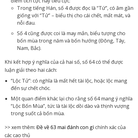
điểm tích cực hay tiêu cực:
Trong tiếng Hán, số 4 được đọc là “Tứ”, có âm gần
giống với “Tử” – biểu thị cho cái chết, mất mát, và
nỗi đau.
Số 4 cũng được coi là may mắn, biểu tượng cho
bốn mùa trong năm và bốn hướng (Đông, Tây,
Nam, Bắc).
Khi kết hợp ý nghĩa của cả hai số, số 64 có thể được
luận giải theo hai cách:
“Lộc Tử”: có nghĩa là mất hết tài lộc, hoặc lộc mang
đến sự chết chóc.
Một quan điểm khác lại cho rằng số 64 mang ý nghĩa
“Lộc Bốn Mùa”, tức là tài lộc dồi dào và thịnh vượng
trong suốt cả bốn mùa.
>> xem thêm:
Đề về 63 mai đánh con gì
chính xác của
các cao thủ