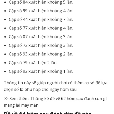
Cặp số 84 xuất hiện khoảng 5 lần.
Cặp số 99 xuất hiện khoảng 4 lần.
Cặp số 44 xuất hiện khoảng 7 lần.
Cặp số 77 xuất hiện khoảng 4 lần.
Cặp số 07 xuất hiện khoảng 3 lần.
Cặp số 72 xuất hiện khoảng 3 lần.
Cặp số 93 xuất hiện khoảng 2 lần.
Cặp số 79 xuất hiện 2 lần.
Cặp số 92 xuất hiện khoảng 1 lần.
Thông tin này sẽ giúp người chơi có thêm cơ sở để lựa
chọn số lô phù hợp cho ngày hôm sau.
>> Xem thêm: Thống kê
đề về 62 hôm sau đánh con gì
mang lại may mắn