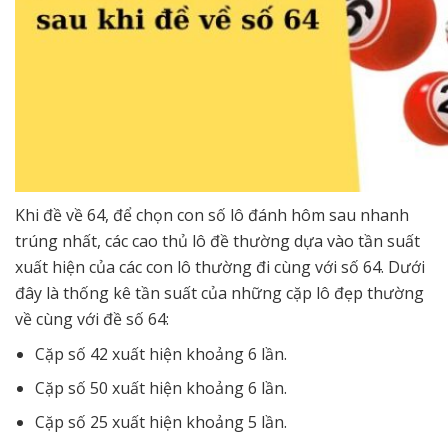
Khi đề về 64, để chọn con số lô đánh hôm sau nhanh
trúng nhất, các cao thủ lô đề thường dựa vào tần suất
xuất hiện của các con lô thường đi cùng với số 64. Dưới
đây là thống kê tần suất của những cặp lô đẹp thường
về cùng với đề số 64:
Cặp số 42 xuất hiện khoảng 6 lần.
Cặp số 50 xuất hiện khoảng 6 lần.
Cặp số 25 xuất hiện khoảng 5 lần.