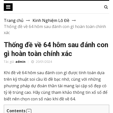
Trang chủ
Kinh Nghiệm Lô Đề
Thống đề về 64 hôm sau đánh con gì hoàn toàn chính
xác
Thống đề về 64 hôm sau đánh con
gì hoàn toàn chính xác
Tác giả:
admin
20/01/2024
Khi đề về 64 hôm sau đánh con gì được tính toán dựa
trên kỹ thuật soi cầu lô đề bạc nhớ, cùng với những
phương pháp dự đoán thần tài mang lại cặp số đẹp có
tỷ lệ trúng cao. Hãy cùng tham khảo thông tin xổ số để
biết nên chọn con số nào khi đề về 64.
Contents