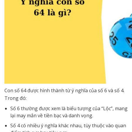
Con số 64 được hình thành từ ý nghĩa của số 6 và số 4.
Trong đó:
Số 6 thường được xem là biểu tượng của “Lộc”, mang
lại may mắn về tiền bạc và danh vọng.
Số 4 có nhiều ý nghĩa khác nhau, tùy thuộc vào quan