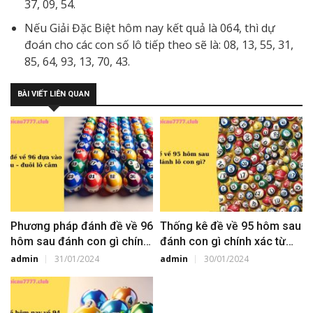
37, 09, 54.
Nếu Giải Đặc Biệt hôm nay kết quả là 064, thì dự
đoán cho các con số lô tiếp theo sẽ là: 08, 13, 55, 31,
85, 64, 93, 13, 70, 43.
BÀI VIẾT LIÊN QUAN
Phương pháp đánh đề về 96
Thống kê đề về 95 hôm sau
hôm sau đánh con gì chính
đánh con gì chính xác từ
xác
cao thủ lô đề
admin
31/01/2024
admin
30/01/2024