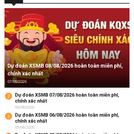
Dự đoán XSMB 08/08/2026 hoàn toàn miễn phí,
chính xác nhất
07/08/2026
Dự đoán XSMB 07/08/2026 hoàn toàn miễn phí,
2
chính xác nhất
06/08/2026
Dự đoán XSMB 06/08/2026 hoàn toàn miễn phí,
3
chính xác nhất
05/08/2026