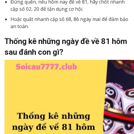
Đừng quên, nếu hôm nay đề về 81, hãy chốt nhanh
cặp số 02, 20 để tận dụng cơ hội.
Hoặc quất nhanh cặp số 68, 86 ngày mai để đảm bảo
an toàn.
Thống kê những ngày đề về 81 hôm
sau đánh con gì?