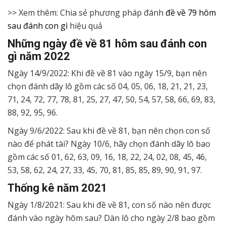
>> Xem thêm: Chia sẻ phương pháp đánh
đề về 79 hôm
sau đánh con gì
hiệu quả
Những ngày đề về 81 hôm sau đánh con
gì năm 2022
Ngày 14/9/2022: Khi đề về 81 vào ngày 15/9, bạn nên
chọn đánh dãy lô gồm các số 04, 05, 06, 18, 21, 21, 23,
71, 24, 72, 77, 78, 81, 25, 27, 47, 50, 54, 57, 58, 66, 69, 83,
88, 92, 95, 96.
Ngày 9/6/2022: Sau khi đề về 81, bạn nên chọn con số
nào để phát tài? Ngày 10/6, hãy chọn đánh dãy lô bao
gồm các số 01, 62, 63, 09, 16, 18, 22, 24, 02, 08, 45, 46,
53, 58, 62, 24, 27, 33, 45, 70, 81, 85, 85, 89, 90, 91, 97.
Thống kê năm 2021
Ngày 1/8/2021: Sau khi đề về 81, con số nào nên được
đánh vào ngày hôm sau? Dàn lô cho ngày 2/8 bao gồm