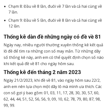
Chạm 8: Đầu về 8 lần, đuôi về 7 lần và cả hai cùng về
7 lần.
Chạm 9: Đầu về 5 lần, đuôi về 8 lần và cả hai cùng về
12 lần.
Thống kê dàn đề những ngày có đề về 81
Ngày nay, nhiều người thường xuyên thống kê kết quả
lô đề để tìm ra những con số may mắn. Từ những dãy
số thống kê này, anh em có thể quyết định chọn số nào
khi kết quả đề về 81 cho ngày hôm sau.
Thống kê đến tháng 2 năm 2023
Ngày 21/2/2023, khi đề về 81, vào ngày hôm sau 22/2,
anh em nên lựa chọn một dãy lô mà mình ưa thích. Các
con số gợi ý bao gồm: 01, 03, 11, 17, 28, 30, 30, 57, 60,
62, 44, 44, 51, 52, 56, 56, 9, 09, 10, 62, 78, 79, 80, 87, 98,
99, 99.