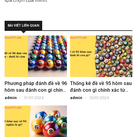
lựa chọn của mình.
BÀI VIẾT LIÊN QUAN
Phương pháp đánh đề về 96
Thống kê đề về 95 hôm sau
hôm sau đánh con gì chính
đánh con gì chính xác từ
xác
cao thủ lô đề
admin
31/01/2024
admin
30/01/2024