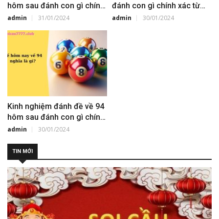
hôm sau đánh con gì chính
đánh con gì chính xác từ
xác
cao thủ lô đề
admin
31/01/2024
admin
30/01/2024
Kinh nghiệm đánh đề về 94
hôm sau đánh con gì chính
xác
admin
30/01/2024
TIN MỚI