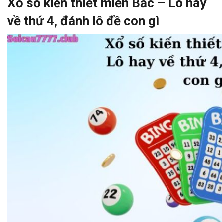
Xổ số kiến thiết miền Bắc – Lô hay
về thứ 4, đánh lô đề con gì