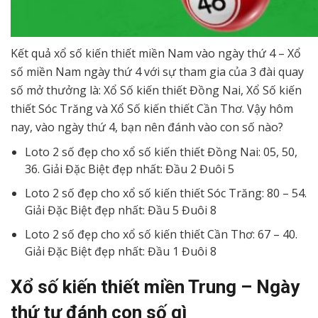
Kết quả xổ số kiến thiết miền Nam vào ngày thứ 4 – Xổ
số miền Nam ngày thứ 4 với sự tham gia của 3 đài quay
số mở thưởng là: Xổ Số kiến thiết Đồng Nai, Xổ Số kiến
thiết Sóc Trăng và Xổ Số kiến thiết Cần Thơ. Vậy hôm
nay, vào ngày thứ 4, bạn nên đánh vào con số nào?
Loto 2 số đẹp cho xổ số kiến thiết Đồng Nai: 05, 50,
36. Giải Đặc Biệt đẹp nhất: Đầu 2 Đuôi 5
Loto 2 số đẹp cho xổ số kiến thiết Sóc Trăng: 80 – 54.
Giải Đặc Biệt đẹp nhất: Đầu 5 Đuôi 8
Loto 2 số đẹp cho xổ số kiến thiết Cần Thơ: 67 – 40.
Giải Đặc Biệt đẹp nhất: Đầu 1 Đuôi 8
Xổ số kiến thiết miền Trung – Ngày
thứ tư đánh con số gì