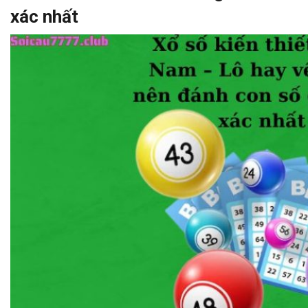
xác nhất