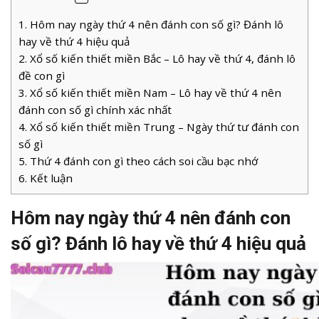
1.
Hôm nay ngày thứ 4 nên đánh con số gì? Đánh lô
hay về thứ 4 hiệu quả
2.
Xổ số kiến thiết miền Bắc – Lô hay về thứ 4, đánh lô
đề con gì
3.
Xổ số kiến thiết miền Nam – Lô hay về thứ 4 nên
đánh con số gì chính xác nhất
4.
Xổ số kiến thiết miền Trung – Ngày thứ tư đánh con
số gì
5.
Thứ 4 đánh con gì theo cách soi cầu bạc nhớ
6.
Kết luận
Hôm nay ngày thứ 4 nên đánh con
số gì? Đánh lô hay về thứ 4 hiệu quả