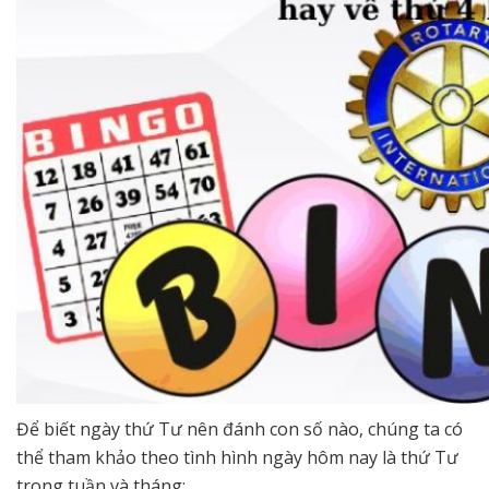
Để biết ngày thứ Tư nên đánh con số nào, chúng ta có
thể tham khảo theo tình hình ngày hôm nay là thứ Tư
trong tuần và tháng: