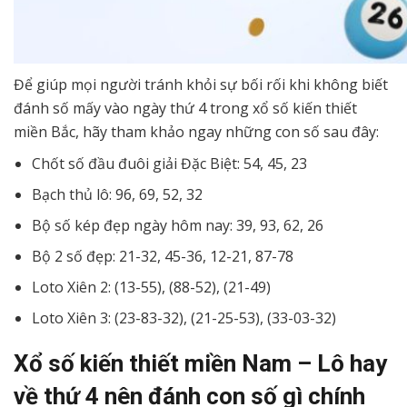
Để giúp mọi người tránh khỏi sự bối rối khi không biết
đánh số mấy vào ngày thứ 4 trong xổ số kiến thiết
miền Bắc, hãy tham khảo ngay những con số sau đây:
Chốt số đầu đuôi giải Đặc Biệt: 54, 45, 23
Bạch thủ lô: 96, 69, 52, 32
Bộ số kép đẹp ngày hôm nay: 39, 93, 62, 26
Bộ 2 số đẹp: 21-32, 45-36, 12-21, 87-78
Loto Xiên 2: (13-55), (88-52), (21-49)
Loto Xiên 3: (23-83-32), (21-25-53), (33-03-32)
Xổ số kiến thiết miền Nam – Lô hay
về thứ 4 nên đánh con số gì chính