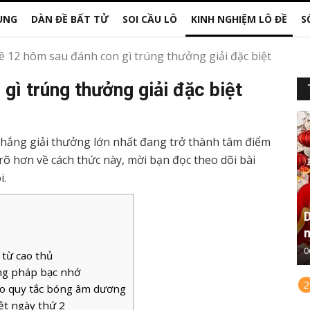
UNG
DÀN ĐỀ BẤT TỬ
SOI CẦU LÔ
KINH NGHIỆM LÔ ĐỀ
S
ề 12 hôm sau đánh con gì trúng thưởng giải đặc biệt
gì trúng thưởng giải đặc biệt
thắng giải thưởng lớn nhất đang trở thành tâm điểm
rõ hơn về cách thức này, mời bạn đọc theo dõi bài
i.
m
0
từ cao thủ
ng pháp bạc nhớ
2
ào quy tắc bóng âm dương
ệt ngày thứ 2