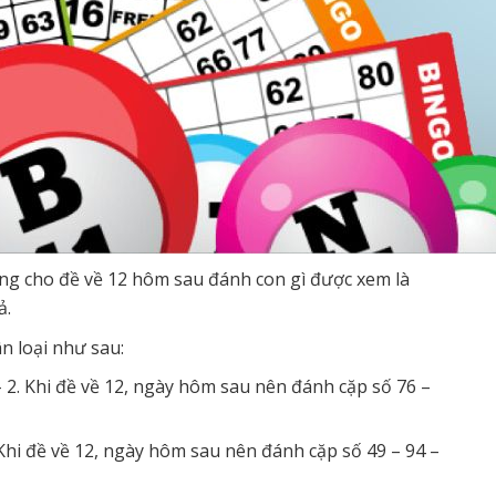
g cho đề về 12 hôm sau đánh con gì được xem là
ả.
 loại như sau:
6 – 2. Khi đề về 12, ngày hôm sau nên đánh cặp số 76 –
2. Khi đề về 12, ngày hôm sau nên đánh cặp số 49 – 94 –