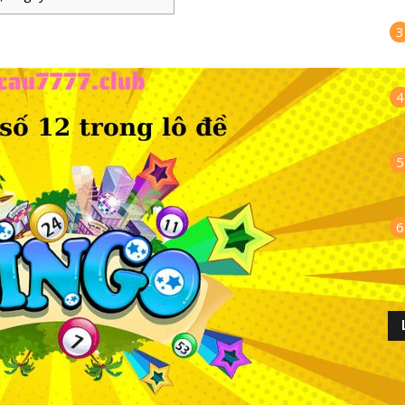
3
4
5
6