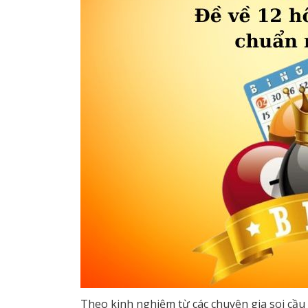
Theo kinh nghiệm từ các chuyên gia soi cầu