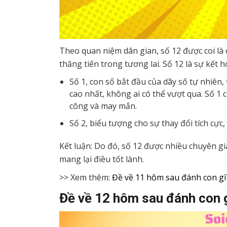
Theo quan niệm dân gian, số 12 được coi là
thăng tiến trong tương lai. Số 12 là sự kết h
Số 1, con số bắt đầu của dãy số tự nhiên, 
cao nhất, không ai có thể vượt qua. Số 1
công và may mắn.
Số 2, biểu tượng cho sự thay đổi tích cự
Kết luận: Do đó, số 12 được nhiều chuyên gi
mang lại điều tốt lành.
>> Xem thêm:
Đề về 11 hôm sau đánh con gì
Đề về 12 hôm sau đánh con g