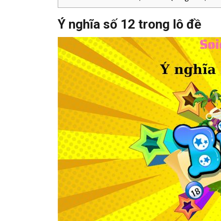
Ý nghĩa số 12 trong lô đề