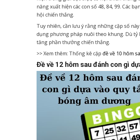
năng xuất hiện các con số 48, 84, 99. Các b
hội chiến thắng.
Tuy nhiên, cần lưu ý rằng những cặp số nà
dụng phương pháp nuôi theo khung. Dù tỷ l
tăng phần thưởng chiến thắng.
>> Xem thêm: Thống kê cặp
đề về 10 hôm sa
Đề về 12 hôm sau đánh con gì dự