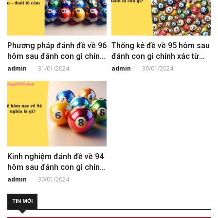
Phương pháp đánh đề về 96
Thống kê đề về 95 hôm sau
hôm sau đánh con gì chính
đánh con gì chính xác từ
xác
cao thủ lô đề
admin
31/01/2024
admin
30/01/2024
Kinh nghiệm đánh đề về 94
hôm sau đánh con gì chính
xác
admin
30/01/2024
TIN MỚI