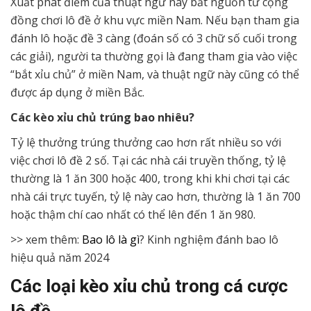
Xuất phát điểm của thuật ngữ này bắt nguồn từ cộng
đồng chơi lô đề ở khu vực miền Nam. Nếu bạn tham gia
đánh lô hoặc đề 3 càng (đoán số có 3 chữ số cuối trong
các giải), người ta thường gọi là đang tham gia vào việc
“bắt xỉu chủ” ở miền Nam, và thuật ngữ này cũng có thể
được áp dụng ở miền Bắc.
Các kèo xỉu chủ trúng bao nhiêu?
Tỷ lệ thưởng trúng thưởng cao hơn rất nhiều so với
việc chơi lô đề 2 số. Tại các nhà cái truyền thống, tỷ lệ
thường là 1 ăn 300 hoặc 400, trong khi khi chơi tại các
nhà cái trực tuyến, tỷ lệ này cao hơn, thường là 1 ăn 700
hoặc thậm chí cao nhất có thể lên đến 1 ăn 980.
>> xem thêm:
Bao lô là gì
? Kinh nghiệm đánh bao lô
hiệu quả năm 2024
Các loại kèo xỉu chủ trong cá cược