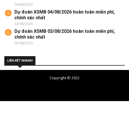
04/08/2026
Dự đoán XSMB 04/08/2026 hoàn toàn miễn phí,
5
chính xác nhất
03/08/2026
Dự đoán XSMB 03/08/2026 hoàn toàn miễn phí,
6
chính xác nhất
02/08/2026
LIÊN KẾT NHANH
Copyright © 2022
Soi cầu 7777 dự đoán cầu lô số đẹp nhất miền Bắc
Link
F168
chính thức bao chặn mới nhất.
SHBET
tạo dựng uy tín nhờ hệ thống nạp rút tiền an toàn,
hỗ trợ nhiều phương thức giao dịch, xử lý nhanh chóng